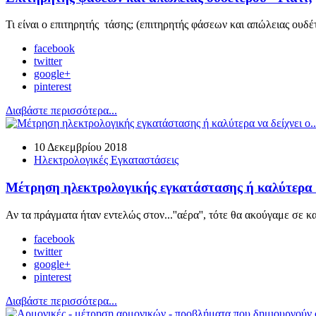
Τι είναι ο επιτηρητής τάσης; (επιτηρητής φάσεων και απώλειας ουδ
facebook
twitter
google+
pinterest
Διαβάστε περισσότερα...
10 Δεκεμβρίου 2018
Ηλεκτρολογικές Εγκαταστάσεις
Μέτρηση ηλεκτρολογικής εγκατάστασης ή καλύτερα να 
Αν τα πράγματα ήταν εντελώς στον...''αέρα'', τότε θα ακούγαμε σε 
facebook
twitter
google+
pinterest
Διαβάστε περισσότερα...