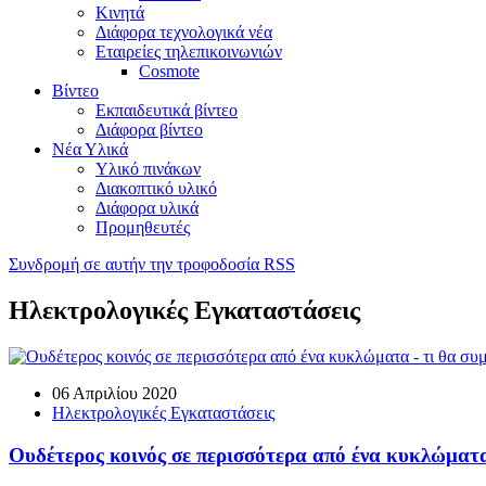
Κινητά
Διάφορα τεχνολογικά νέα
Εταιρείες τηλεπικοινωνιών
Cosmote
Βίντεο
Εκπαιδευτικά βίντεο
Διάφορα βίντεο
Νέα Υλικά
Υλικό πινάκων
Διακοπτικό υλικό
Διάφορα υλικά
Προμηθευτές
Συνδρομή σε αυτήν την τροφοδοσία RSS
Ηλεκτρολογικές Εγκαταστάσεις
06 Απριλίου 2020
Ηλεκτρολογικές Εγκαταστάσεις
Ουδέτερος κοινός σε περισσότερα από ένα κυκλώματα 