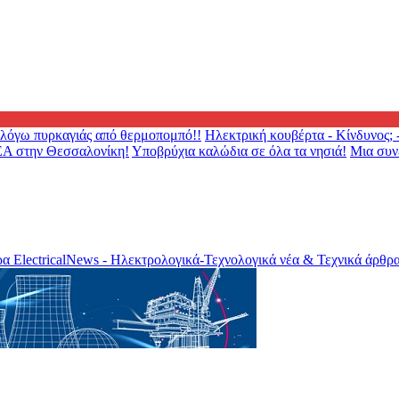
λόγω πυρκαγιάς από θερμοπομπό!!
Ηλεκτρική κουβέρτα - Κίνδυνος; -
Α στην Θεσσαλονίκη!
Υποβρύχια καλώδια σε όλα τα νησιά!
Μια συνέ
ElectricalNews - Ηλεκτρολογικά-Τεχνολογικά νέα & Τεχνικά άρθρ