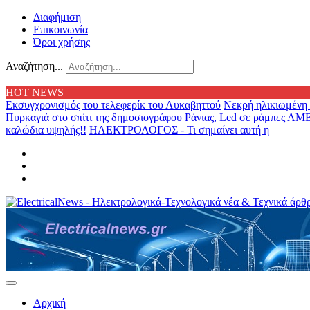
Διαφήμιση
Επικοινωνία
Όροι χρήσης
Αναζήτηση...
HOT NEWS
Εκσυγχρονισμός του τελεφερίκ του Λυκαβηττού
Νεκρή ηλικιωμένη 
Πυρκαγιά στο σπίτι της δημοσιογράφου Ράνιας,
Led σε ράμπες ΑΜΕ
καλώδια υψηλής!!
ΗΛΕΚΤΡΟΛΟΓΟΣ - Τι σημαίνει αυτή η
Αρχική