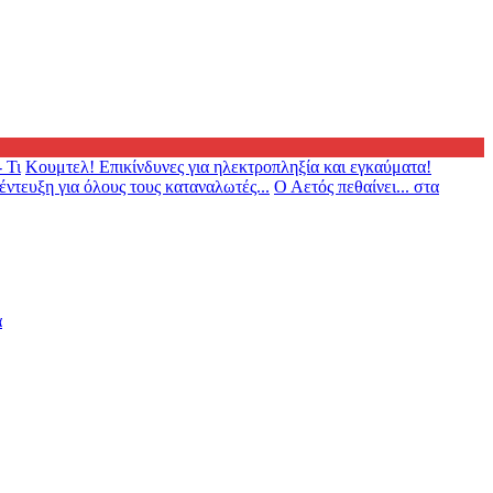
 Τι
Κουμτελ! Επικίνδυνες για ηλεκτροπληξία και εγκαύματα!
ντευξη για όλους τους καταναλωτές...
Ο Αετός πεθαίνει... στα
α