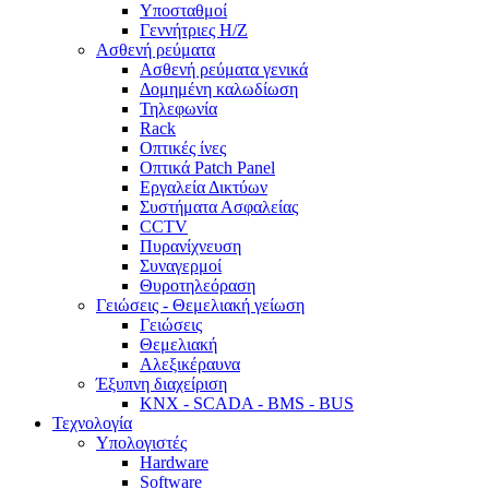
Υποσταθμοί
Γεννήτριες Η/Ζ
Ασθενή ρεύματα
Ασθενή ρεύματα γενικά
Δομημένη καλωδίωση
Τηλεφωνία
Rack
Οπτικές ίνες
Οπτικά Patch Panel
Εργαλεία Δικτύων
Συστήματα Ασφαλείας
CCTV
Πυρανίχνευση
Συναγερμοί
Θυροτηλεόραση
Γειώσεις - Θεμελιακή γείωση
Γειώσεις
Θεμελιακή
Αλεξικέραυνα
Έξυπνη διαχείριση
KNX - SCADA - BMS - BUS
Τεχνολογία
Υπολογιστές
Hardware
Software