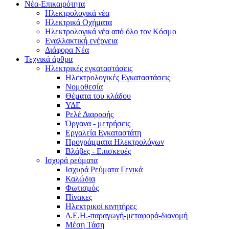
Νέα-Επικαιρότητα
Ηλεκτρολογικά νέα
Ηλεκτρικά Οχήματα
Ηλεκτρολογικά νέα από όλο τον Κόσμο
Εναλλακτική ενέργεια
Διάφορα Νέα
Τεχνικά άρθρα
Ηλεκτρικές εγκαταστάσεις
Ηλεκτρολογικές Εγκαταστάσεις
Νομοθεσία
Θέματα του κλάδου
ΥΔΕ
Ρελέ Διαρροής
Όργανα - μετρήσεις
Εργαλεία Εγκαταστάτη
Προγράμματα Ηλεκτρολόγων
Βλάβες - Επισκευές
Ισχυρά ρεύματα
Ισχυρά Ρεύματα Γενικά
Καλώδια
Φωτισμός
Πίνακες
Ηλεκτρικοί κινητήρες
Δ.Ε.Η.-παραγωγή-μεταφορά-διανομή
Μέση Τάση