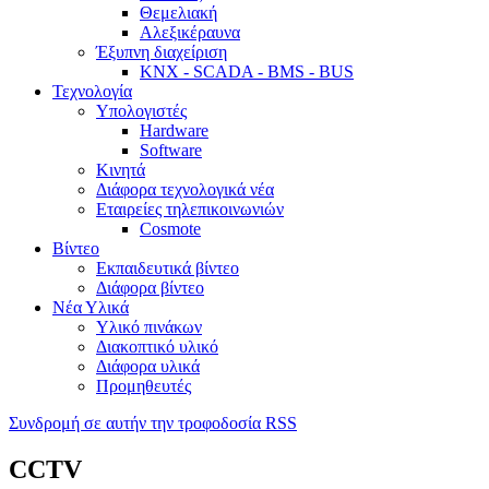
Θεμελιακή
Αλεξικέραυνα
Έξυπνη διαχείριση
KNX - SCADA - BMS - BUS
Τεχνολογία
Υπολογιστές
Hardware
Software
Κινητά
Διάφορα τεχνολογικά νέα
Εταιρείες τηλεπικοινωνιών
Cosmote
Βίντεο
Εκπαιδευτικά βίντεο
Διάφορα βίντεο
Νέα Υλικά
Υλικό πινάκων
Διακοπτικό υλικό
Διάφορα υλικά
Προμηθευτές
Συνδρομή σε αυτήν την τροφοδοσία RSS
CCTV