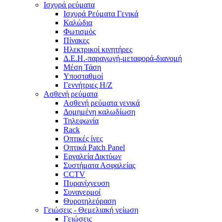
Ισχυρά ρεύματα
Ισχυρά Ρεύματα Γενικά
Καλώδια
Φωτισμός
Πίνακες
Ηλεκτρικοί κινητήρες
Δ.Ε.Η.-παραγωγή-μεταφορά-διανομή
Μέση Τάση
Υποσταθμοί
Γεννήτριες Η/Ζ
Ασθενή ρεύματα
Ασθενή ρεύματα γενικά
Δομημένη καλωδίωση
Τηλεφωνία
Rack
Οπτικές ίνες
Οπτικά Patch Panel
Εργαλεία Δικτύων
Συστήματα Ασφαλείας
CCTV
Πυρανίχνευση
Συναγερμοί
Θυροτηλεόραση
Γειώσεις - Θεμελιακή γείωση
Γειώσεις