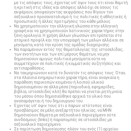
με τις απόψεις τους, έχοντας υπ’ όψιν τους ότι είναι θεμιτή
η κριτική στις ιδέες και απόψεις αλλά όχι σε όσους τις
εκφέρουν, αποφεύγοντας εκφράσεις που θίγουν τον
σεξουαλικό προσανατολισμό ή τις πολιτικές ή αθλητικές ή
προσωπικές ή άλλες προτιμήσεις του κάθε μέλους.
Να χρησιμοποιούν την ελληνική γλώσσα στην ελληνική
γραφή και να χρησιμοποιούν λατινικούς χαρακτήρες στην
ξένη ορολογία. Η χρήση άλλων γλωσσών επιτρέπεται στο
ατομικό προφίλ και την υπογραφή των μελών αλλά και σε
μηνύματα, κατά την κρίση της ομάδας διαχείρισης.
Να παραμένουν εντός της θεματολογίας της ιστοσελίδας,
των ενοτήτων και των επί μέρους θεμάτων, να μην
δημοσιεύουν αμιγώς πολιτικά μηνύματα ούτε να
συμμετέχουν σε πολιτικές ή κομματικές συζητήσεις και
αντιπαραθέσεις.
Να τεκμηριώνουν κατά το δυνατόν τις απόψεις τους. Όταν,
στα πλαίσια ενημερωτικού χαρακτήρα, είναι αναγκαία η
παράθεση περικοπών κειμένου ή λοιπού υλικού
δημοσιευμένου σε άλλα μέσα (περιοδικά, εφημερίδες,
βιβλία, ιστοσελίδες κλπ) θα πρέπει να γίνεται ρητή μνεία
του μέσου όπου δημοσιεύθηκε αρχικά το υλικό που
αναπαράγεται ή του δημιουργού του.
Έχοντας υπ’ όψιν τους ότι ο παρών ιστότοπος είναι
προσβάσιμος σε μέλη ανεξαρτήτου ηλικίας, να ΜΗΝ
δημοσιεύουν θέματα με σεξουαλικό περιεχόμενο ούτε
συνδέσμους (links) ή παραπομπές σε ιστοσελίδες με
σεξουαλικό περιεχόμενο.
Σε περίπτωση δημοσίευσης πλέον του ενός (1) αρχείου