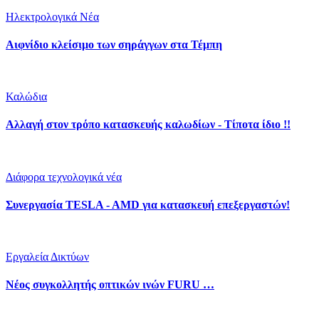
Ηλεκτρολογικά Νέα
Αιφνίδιο κλείσιμο των σηράγγων στα Τέμπη
Καλώδια
Αλλαγή στον τρόπο κατασκευής καλωδίων - Τίποτα ίδιο !!
Διάφορα τεχνολογικά νέα
Συνεργασία TESLA - AMD για κατασκευή επεξεργαστών!
Εργαλεία Δικτύων
Νέος συγκολλητής οπτικών ινών FURU …