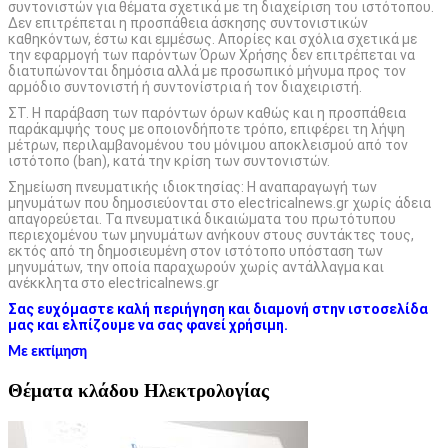
συντονιστών για θέματα σχετικά με τη διαχείριση του ιστότοπου.
Δεν επιτρέπεται η προσπάθεια άσκησης συντονιστικών
καθηκόντων, έστω και εμμέσως. Απορίες και σχόλια σχετικά με
την εφαρμογή των παρόντων Όρων Χρήσης δεν επιτρέπεται να
διατυπώνονται δημόσια αλλά με προσωπικό μήνυμα προς τον
αρμόδιο συντονιστή ή συντονίστρια ή τον διαχειριστή.
ΣΤ. Η παράβαση των παρόντων όρων καθώς και η προσπάθεια
παράκαμψής τους με οποιονδήποτε τρόπο, επιφέρει τη λήψη
μέτρων, περιλαμβανομένου του μόνιμου αποκλεισμού από τον
ιστότοπο (ban), κατά την κρίση των συντονιστών.
Σημείωση πνευματικής ιδιοκτησίας: Η αναπαραγωγή των
μηνυμάτων που δημοσιεύονται στο electricalnews.gr χωρίς άδεια
απαγορεύεται. Τα πνευματικά δικαιώματα του πρωτότυπου
περιεχομένου των μηνυμάτων ανήκουν στους συντάκτες τους,
εκτός από τη δημοσιευμένη στον ιστότοπο υπόσταση των
μηνυμάτων, την οποία παραχωρούν χωρίς αντάλλαγμα και
ανέκκλητα στο electricalnews.gr
Σας ευχόμαστε καλή περιήγηση και διαμονή στην ιστοσελίδα
μας και ελπίζουμε να σας φανεί χρήσιμη.
Με εκτίμηση
Θέματα κλάδου Ηλεκτρολογίας