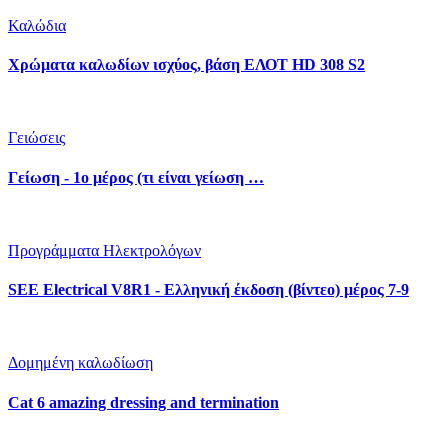
Καλώδια
Χρώματα καλωδίων ισχύος, βάση ΕΛΟΤ HD 308 S2
Γειώσεις
Γείωση - 1ο μέρος (τι είναι γείωση …
Προγράμματα Ηλεκτρολόγων
SEE Electrical V8R1 - Ελληνική έκδοση (βίντεο) μέρος 7-9
Δομημένη καλωδίωση
Cat 6 amazing dressing and termination