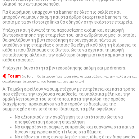
υλικού που αντιπροσωπεύει.
Για διαφήμιση, υπάρχουν τα banner σε όλες τις σελίδες και
μπορούν να μπουν ακόμη και στα άρθρα διακριτικά banners τα
οποία με τα αντίστοιχα links θα οδηγούν στην εκάστοτε εταιρεία.
Υπάρχει και η δυνατότητα παρουσίασης ακόμη και σε μορφή
βιντεοσκόπησης της εταιρείας του, από ανθρώπους μας, οι οποίοι
θα αναλάβουν τη βιντεοσκόπηση σε συνεργασία πάντα με
υπεύθυνο της εταιρείας ο οποίος θα εξηγεί καθ όλη τη διάρκεια το
κάθε τι που βλέπουμε στο βίντεο, ώστε να έχει και τη μορφή
εκπαίδευσης αλλά και την καλύτερη διαφημιστική καμπάνια της
κάθε εταιρείας.
Υπάρχει η δυνατότητα βιντεοσκόπησης ακόμη και με droners.
4) Forum
(το Forum θα λειτουργήσει προσεχώς, κατασκευάζεται για την καλύτερη και
ασφαλέστερη λειτουργία, του forum και των χρηστών)
Α. Τα μέλη οφείλουν να συμμετέχουν με ευπρέπεια και κατά τρόπο
που σέβεται την ισχύουσα νομοθεσία, τα υπόλοιπα μέλη και την
ομαλή λειτουργία του ιστότοπου, κατά την κρίση της ομάδας
διαχείρισης, προκειμένου να διατηρούν το δικαίωμα της
συμμετοχής στον ιστότοπο. Ιδιαίτερα, τα μέλη οφείλουν:
Να αξιοποιούν την αναζήτηση του ιστότοπου ώστε να
αποφεύγεται η άσκοπη επανάληψη.
Να εκφράζονται σαφώς, ευπρεπώς και ευανάγνωστα και να
δίνουν περιγραφικούς τίτλους στα θέματα.
Να σέβονται τους συνομιλητές τους, ιδίως όταν διαφωνούν