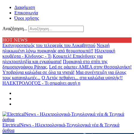
Διαφήμιση
Επικοινωνία
Όροι χρήσης
Αναζήτηση...
HOT NEWS
Εκσυγχρονισμός του τελεφερίκ του Λυκαβηττού
Νεκρή
ηλικιωμένη λόγω πυρκαγιάς από θερμοπομπό!!
Ηλεκτρική
κουβέρτα - Κίνδυνος; - Τι
Κουμτελ! Επικίνδυνες για
ηλεκτροπληξία και εγκαύματα!
Πυρκαγιά στο σπίτι της
δημοσιογράφου Ράνιας,
Led σε ράμπες ΑΜΕΑ στην Θεσσαλονίκη!
Υποβρύχια καλώδια σε όλα τα νησιά!
Μια συνέντευξη για όλους
τους καταναλωτές...
Ο Αετός πεθαίνει... στα καλώδια υψηλής!!
ΗΛΕΚΤΡΟΛΟΓΟΣ - Τι σημαίνει αυτή η
ElectricalNews - Ηλεκτρολογικά-Τεχνολογικά νέα & Τεχνικά
άρθρα