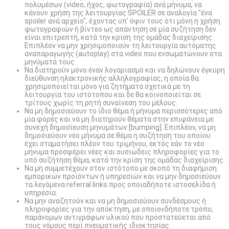
πολυμέσων (video, ήχος, φωτογραφία) ανά μήνυμα, να
κάνουν χρήση της λειτουργίας SPOILER σε αναλογία "ένα
spoiler ανά αρχείο", έχοντας υπ’ όψιν τους ότι μόνη η χρήση
φωτογραφιών ή βίντεο ως απάντηση σε μία συζήτηση δεν
είναι επιτρεπτή, κατά την κρίση της ομάδας διαχείρισης.
Επιπλέον να μην χρησιμοποιούν τη λειτουργία αυτόματης
αναπαραγωγής (autoplay) στα video που ενσωματώνουν στα
μηνύματά τους.
Να διατηρούν μόνο έναν λογαριασμό και να δηλώνουν έγκυρη
διεύθυνση ηλεκτρονικής αλληλογραφίας, η οποία θα
χρησιμοποιείται μόνο για ζητήματα σχετικά με τη
λειτουργία του ιστότοπου και δε θα κοινοποιείται σε
τρίτους χωρίς τη ρητή συναίνεση του μέλους.
Να μη δημοσιεύουν το ίδιο θέμα ή μήνυμα περισσότερες από
μία φορές και να μη διατηρούν θέματα στην επιφάνεια με
συνεχή δημοσίευση μηνυμάτων [bumping]. Επιπλέον, να μη
δημοσιεύουν νέο μήνυμα σε θέμα η συζήτηση του οποίου
έχει σταματήσει πλέον του τριμήνου, εκτός εάν το νέο
μήνυμα προσφέρει νέες και ουσιώδεις πληροφορίες για το
υπό συζήτηση θέμα, κατά την κρίση της ομάδας διαχείρισης.
Να μη συμμετέχουν στον ιστότοπο με σκοπό τη διαφήμιση
εμπορικών προϊόντων ή υπηρεσιών και να μην δημοσιεύουν
τα λεγόμενα referral links προς οποιαδήποτε ιστοσελίδα ή
υπηρεσία.
Να μην αναζητούν και να μη δημοσιεύουν συνδέσμους ή
πληροφορίες για την απόκτηση, με οποιονδήποτε τρόπο,
παράνομων αντιγράφων υλικού που προστατεύεται από
τους νόμους περί πνευματικής ιδιοκτησίας.