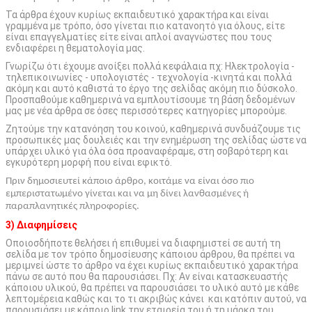
Τα άρθρα έχουν κυρίως εκπαιδευτικό χαρακτήρα και είναι
γραμμένα με τρόπο, όσο γίνεται πιο κατανοητό για όλους, είτε
είναι επαγγελματίες είτε είναι απλοί αναγνώστες που τους
ενδιαφέρει η θεματολογία μας.
Γνωρίζω ότι έχουμε ανοίξει πολλά κεφάλαια πχ: Ηλεκτρολογία -
τηλεπικοινωνίες - υπολογιστές - τεχνολογία -κινητά και πολλά
ακόμη και αυτό καθιστά το έργο της σελίδας ακόμη πιο δύσκολο.
Προσπαθούμε καθημερινά να εμπλουτίσουμε τη βάση δεδομένων
μας με νέα άρθρα σε όσες περισσότερες κατηγορίες μπορούμε.
Ζητούμε την κατανόηση του κοινού, καθημερινά συνδυάζουμε τις
προσωπικές μας δουλειές και την ενημέρωση της σελίδας ώστε να
υπάρχει υλικό για όλα όσα προαναφέραμε, στη σοβαρότερη και
εγκυρότερη μορφή που είναι εφικτό.
Πριν δημοσιευτεί κάποιο άρθρο, κοιτάμε να είναι όσο πιο
εμπεριστατωμένο γίνεται και να μη δίνει λανθασμένες ή
παραπλανητικές πληροφορίες.
3) Διαφημίσεις
Οποιοσδήποτε θελήσει ή επιθυμεί να διαφημιστεί σε αυτή τη
σελίδα με τον τρόπο δημοσίευσης κάποιου άρθρου, θα πρέπει να
μεριμνεί ώστε το άρθρο να έχει κυρίως εκπαιδευτικό χαρακτήρα
πάνω σε αυτό που θα παρουσιάσει. Πχ: Αν είναι κατασκευαστής
κάποιου υλικού, θα πρέπει να παρουσιάσει το υλικό αυτό με κάθε
λεπτομέρεια καθώς και το τι ακριβώς κάνει και κατόπιν αυτού, να
παρουσιάσει με κάποιο link την εταιρεία του ή τη μάρκα του