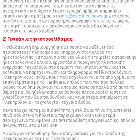
συναίνεση. Για την πλήρη αναδημοσίευση άρθρου απαιτείται ρητή
άδεια από το δημιουργό του, ή σε αυτόν που ανήκουν τα
πνευματικά δικαιώματα. Για αντιγραφή άρθρων, παρακαλώ
επικοινωνήστε μαζί μας στο
info@electricalnews.gr
Στα άρθρα
που θα επιτραπεί η αντιγραφή, να αναγράφετε στο κάτω μέρος
την πηγή τουλάχιστον, με σύνδεσμο ο οποίος θα οδηγεί κατ
ευθείαν στο σωστό άρθρο.
2) Γενικά για την ιστοσελίδα μας:
Η σελίδα αυτή δημιουργήθηκε με σκοπό να μαζέψει όσο
περισσότερες πληροφορίες υπάρχουν στον κλάδο της
ηλεκτρολογίας, να παρουσιάσει νέο υλικό ή εταιρείες κατασκευής
ηλεκτρολογικού υλικού, εργοστάσια παραγωγής ηλεκτρικής
ενέργειας, τεχνολογία στο κομμάτι των υπολογιστών και του
software, να παρέχει γνώση και πληροφορία σε Ηλεκτρολόγους,
Ηλεκτρονικούς, ανθρώπους που ασχολούνται είτε από χόμπι είτε
επαγγελματικά με το Hardware, απλούς πολίτες που πολλές
φορές τους δημιουργούνται απορίες πάνω σε πολλά από αυτά τα
θέματα και θα ήθελαν κάποιες βασικές πληροφορίες ώστε να
γνωρίζουν που θα απευθυνθούν και γενικότερα, ενημέρωση σε
Ηλεκτρολογία - τεχνολογία - τεχνικά άρθρα.
Δεν υπάρχει ούτε μία πιθανότητα η σελίδα αυτή να δημοσιεύσει
συνδικαλιστικό ή πολιτικό περιεχόμενο και γενικότερα
περιεχόμενο που φέρνει σε αντιπαράθεση επαγγελματίες, απλούς
αναγνώστες, εταιρείες κλπ.
Αφορά μόνο προώθηση ιδεών και γνώσεων για τον κλάδο της
Ηλεκτρολογίας και της Τεχνολογίας.