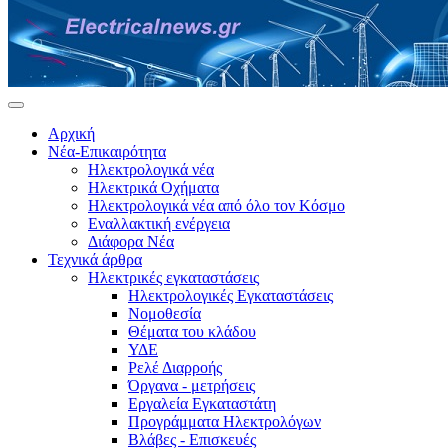
Αρχική
Νέα-Επικαιρότητα
Ηλεκτρολογικά νέα
Ηλεκτρικά Οχήματα
Ηλεκτρολογικά νέα από όλο τον Κόσμο
Εναλλακτική ενέργεια
Διάφορα Νέα
Τεχνικά άρθρα
Ηλεκτρικές εγκαταστάσεις
Ηλεκτρολογικές Εγκαταστάσεις
Νομοθεσία
Θέματα του κλάδου
ΥΔΕ
Ρελέ Διαρροής
Όργανα - μετρήσεις
Εργαλεία Εγκαταστάτη
Προγράμματα Ηλεκτρολόγων
Βλάβες - Επισκευές