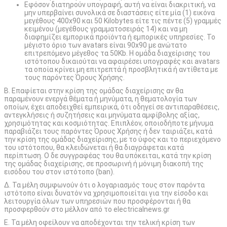
Εφόσον διατηρούν υπογραφή, αυτή να είναι διακριτική, να
μην υπερβαίνει συνολικά σε διαστάσεις είτε μία (1) εικόνα
μεγέθους 400x90 και 50 Kilobytes είτε τις πέντε (5) γραμμές
κειμένου (μεγέθους γραμματοσειράς 14) και να μη
διαφημίζει εμπορικά προϊόντα ή εμπορικές υπηρεσίες. Το
μέγιστο όριο των avatars είναι 90x90 με ανώτατο
επιτρεπόμενο μέγεθος τα 50Kb. Η ομάδα διαχείρισης του
ιστότοπου δικαιούται να αφαιρέσει υπογραφές και avatars
τα οποία κρίνει μη επιτρεπτά ή προσβλητικά ή αντίθετα με
τους παρόντες Όρους Χρήσης.
Β. Επαφίεται στην κρίση της ομάδας διαχείρισης αν θα
παραμένουν ενεργά θέματα ή μηνύματα, η θεματολογία των
οποίων, έχει αποδειχθεί εμπειρικά, ότι οδηγεί σε αντιπαραθέσεις,
αντεγκλήσεις ή συζητήσεις και μηνύματα αμφίβολης αξίας,
χρησιμότητας και κοσμιότητας. Επιπλέον, οποιοδήποτε μήνυμα
παραβιάζει τους παρόντες Όρους Χρήσης ή δεν ταιριάζει, κατά
την κρίση της ομάδας διαχείρισης, με το ύφος και το περιεχόμενο
του ιστότοπου, θα κλειδώνεται ή θα διαγράφεται κατά
περίπτωση. Ο δε συγγραφέας του θα υπόκειται, κατά την κρίση
της ομάδας διαχείρισης, σε προσωρινή ή μόνιμη διακοπή της
εισόδου του στον ιστότοπο (ban).
Δ. Τα μέλη συμφωνούν ότι ο λογαριασμός τους στον παρόντα
ιστότοπο είναι δυνατόν να χρησιμοποιείται για την είσοδο και
λειτουργία όλων των υπηρεσιών που προσφέρονται ή θα
προσφερθούν στο μέλλον από το electricalnews.gr
Ε. Τα μέλη οφείλουν να αποδέχονται την τελική κρίση των