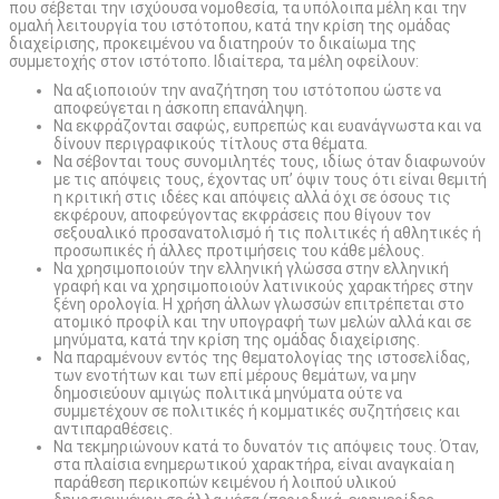
που σέβεται την ισχύουσα νομοθεσία, τα υπόλοιπα μέλη και την
ομαλή λειτουργία του ιστότοπου, κατά την κρίση της ομάδας
διαχείρισης, προκειμένου να διατηρούν το δικαίωμα της
συμμετοχής στον ιστότοπο. Ιδιαίτερα, τα μέλη οφείλουν:
Να αξιοποιούν την αναζήτηση του ιστότοπου ώστε να
αποφεύγεται η άσκοπη επανάληψη.
Να εκφράζονται σαφώς, ευπρεπώς και ευανάγνωστα και να
δίνουν περιγραφικούς τίτλους στα θέματα.
Να σέβονται τους συνομιλητές τους, ιδίως όταν διαφωνούν
με τις απόψεις τους, έχοντας υπ’ όψιν τους ότι είναι θεμιτή
η κριτική στις ιδέες και απόψεις αλλά όχι σε όσους τις
εκφέρουν, αποφεύγοντας εκφράσεις που θίγουν τον
σεξουαλικό προσανατολισμό ή τις πολιτικές ή αθλητικές ή
προσωπικές ή άλλες προτιμήσεις του κάθε μέλους.
Να χρησιμοποιούν την ελληνική γλώσσα στην ελληνική
γραφή και να χρησιμοποιούν λατινικούς χαρακτήρες στην
ξένη ορολογία. Η χρήση άλλων γλωσσών επιτρέπεται στο
ατομικό προφίλ και την υπογραφή των μελών αλλά και σε
μηνύματα, κατά την κρίση της ομάδας διαχείρισης.
Να παραμένουν εντός της θεματολογίας της ιστοσελίδας,
των ενοτήτων και των επί μέρους θεμάτων, να μην
δημοσιεύουν αμιγώς πολιτικά μηνύματα ούτε να
συμμετέχουν σε πολιτικές ή κομματικές συζητήσεις και
αντιπαραθέσεις.
Να τεκμηριώνουν κατά το δυνατόν τις απόψεις τους. Όταν,
στα πλαίσια ενημερωτικού χαρακτήρα, είναι αναγκαία η
παράθεση περικοπών κειμένου ή λοιπού υλικού