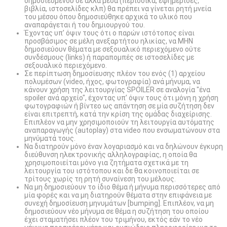
δημοσιευμένου σε άλλα μέσα (περιοδικά, εφημερίδες,
βιβλία, ιστοσελίδες κλπ) θα πρέπει να γίνεται ρητή μνεία
του μέσου όπου δημοσιεύθηκε αρχικά το υλικό που
αναπαράγεται ή του δημιουργού του.
Έχοντας υπ’ όψιν τους ότι ο παρών ιστότοπος είναι
προσβάσιμος σε μέλη ανεξαρτήτου ηλικίας, να ΜΗΝ
δημοσιεύουν θέματα με σεξουαλικό περιεχόμενο ούτε
συνδέσμους (links) ή παραπομπές σε ιστοσελίδες με
σεξουαλικό περιεχόμενο.
Σε περίπτωση δημοσίευσης πλέον του ενός (1) αρχείου
πολυμέσων (video, ήχος, φωτογραφία) ανά μήνυμα, να
κάνουν χρήση της λειτουργίας SPOILER σε αναλογία "ένα
spoiler ανά αρχείο", έχοντας υπ’ όψιν τους ότι μόνη η χρήση
φωτογραφιών ή βίντεο ως απάντηση σε μία συζήτηση δεν
είναι επιτρεπτή, κατά την κρίση της ομάδας διαχείρισης.
Επιπλέον να μην χρησιμοποιούν τη λειτουργία αυτόματης
αναπαραγωγής (autoplay) στα video που ενσωματώνουν στα
μηνύματά τους.
Να διατηρούν μόνο έναν λογαριασμό και να δηλώνουν έγκυρη
διεύθυνση ηλεκτρονικής αλληλογραφίας, η οποία θα
χρησιμοποιείται μόνο για ζητήματα σχετικά με τη
λειτουργία του ιστότοπου και δε θα κοινοποιείται σε
τρίτους χωρίς τη ρητή συναίνεση του μέλους.
Να μη δημοσιεύουν το ίδιο θέμα ή μήνυμα περισσότερες από
μία φορές και να μη διατηρούν θέματα στην επιφάνεια με
συνεχή δημοσίευση μηνυμάτων [bumping]. Επιπλέον, να μη
δημοσιεύουν νέο μήνυμα σε θέμα η συζήτηση του οποίου
έχει σταματήσει πλέον του τριμήνου, εκτός εάν το νέο