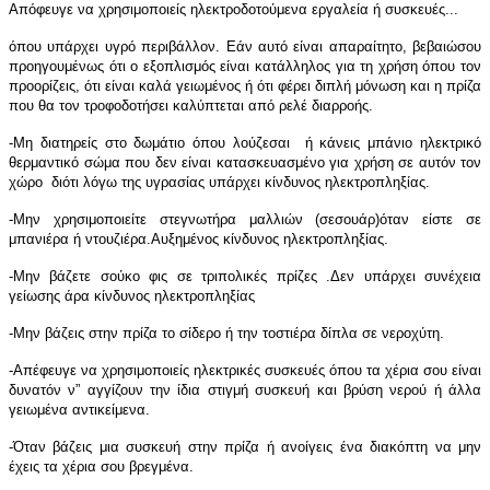
Απόφευγε να χρησιμοποιείς ηλεκτροδοτούμενα εργαλεία ή συσκευές...
όπου υπάρχει υγρό περιβάλλον. Εάν αυτό είναι απαραίτητο, βεβαιώσου
προηγουμένως ότι ο εξοπλισμός είναι κατάλληλος για τη χρήση όπου τον
προορίζεις, ότι είναι καλά γειωμένος ή ότι φέρει διπλή μόνωση και η πρίζα
που θα τον τροφοδοτήσει καλύπτεται από ρελέ διαρροής.
-Μη διατηρείς στο δωμάτιο όπου λούζεσαι ή κάνεις μπάνιο ηλεκτρικό
θερμαντικό σώμα που δεν είναι κατασκευασμένο για χρήση σε αυτόν τον
χώρο διότι λόγω της υγρασίας υπάρχει κίνδυνος ηλεκτροπληξίας.
-Μην χρησιμοποιείτε στεγνωτήρα μαλλιών (σεσουάρ)όταν είστε σε
μπανιέρα ή ντουζιέρα.Αυξημένος κίνδυνος ηλεκτροπληξίας.
-Μην βάζετε σούκο φις σε τριπολικές πρίζες .Δεν υπάρχει συνέχεια
γείωσης άρα κίνδυνος ηλεκτροπληξίας
-Μην βάζεις στην πρίζα το σίδερο ή την τοστιέρα δίπλα σε νεροχύτη.
-Απέφευγε να χρησιμοποιείς ηλεκτρικές συσκευές όπου τα χέρια σου είναι
δυνατόν ν” αγγίζουν την ίδια στιγμή συσκευή και βρύση νερού ή άλλα
γειωμένα αντικείμενα.
-Όταν βάζεις μια συσκευή στην πρίζα ή ανοίγεις ένα διακόπτη να μην
έχεις τα χέρια σου βρεγμένα.