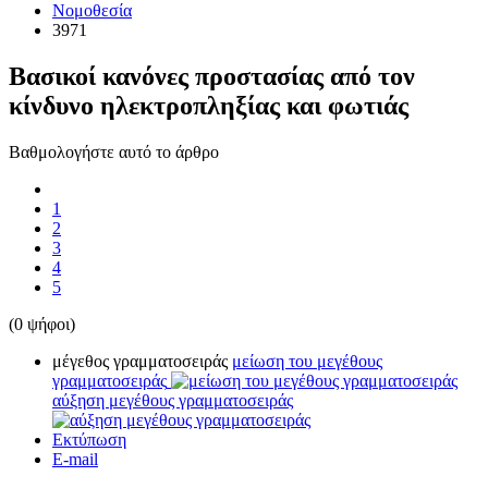
Νομοθεσία
3971
Βασικοί κανόνες προστασίας από τον
κίνδυνο ηλεκτροπληξίας και φωτιάς
Βαθμολογήστε αυτό το άρθρο
1
2
3
4
5
(0 ψήφοι)
μέγεθος γραμματοσειράς
μείωση του μεγέθους
γραμματοσειράς
αύξηση μεγέθους γραμματοσειράς
Εκτύπωση
E-mail