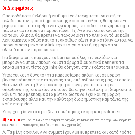
παραπλανητικές πληροφορίες.
3) Διαφημίσεις
Οποιοσδήποτε θελήσει ή επιθυμεί να διαφημιστεί σε αυτή τη
σελίδα με τον τρόπο δημοσίευσης κάποιου άρθρου, θα πρέπει να
μεριμνεί ώστε το άρθρο να έχει κυρίως εκπαιδευτικό χαρακτήρα
πάνω σε αυτό που θα παρουσιάσει. Πχ: Αν είναι κατασκευαστής
κάποιου υλικού, θα πρέπει να παρουσιάσει το υλικό αυτό με κάθε
λεπτομέρεια καθώς και το τι ακριβώς κάνει και κατόπιν αυτού, να
παρουσιάσει με κάποιο link την εταιρεία του ή τη μάρκα του
υλικού που αντιπροσωπεύει.
Για διαφήμιση, υπάρχουν τα banner σε όλες τις σελίδες και
μπορούν να μπουν ακόμη και στα άρθρα διακριτικά banners τα
οποία με τα αντίστοιχα links θα οδηγούν στην εκάστοτε εταιρεία.
Υπάρχει και η δυνατότητα παρουσίασης ακόμη και σε μορφή
βιντεοσκόπησης της εταιρείας του, από ανθρώπους μας, οι οποίοι
θα αναλάβουν τη βιντεοσκόπηση σε συνεργασία πάντα με
υπεύθυνο της εταιρείας ο οποίος θα εξηγεί καθ όλη τη διάρκεια το
κάθε τι που βλέπουμε στο βίντεο, ώστε να έχει και τη μορφή
εκπαίδευσης αλλά και την καλύτερη διαφημιστική καμπάνια της
κάθε εταιρείας.
Υπάρχει η δυνατότητα βιντεοσκόπησης ακόμη και με droners.
4) Forum
(το Forum θα λειτουργήσει προσεχώς, κατασκευάζεται για την καλύτερη και
ασφαλέστερη λειτουργία, του forum και των χρηστών)
Α. Τα μέλη οφείλουν να συμμετέχουν με ευπρέπεια και κατά τρόπο