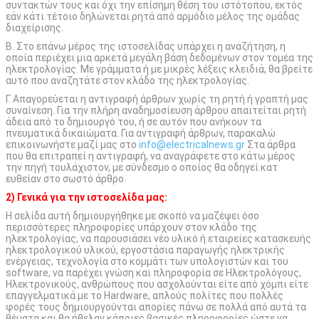
συντακτών τους και όχι την επίσημη θέση του ιστότοπου, εκτός
εάν κάτι τέτοιο δηλώνεται ρητά από αρμόδιο μέλος της ομάδας
διαχείρισης.
Β. Στο επάνω μέρος της ιστοσελίδας υπάρχει η αναζήτηση, η
οποία περιέχει μια αρκετά μεγάλη βάση δεδομένων στον τομέα της
ηλεκτρολογίας. Με γράμματα ή με μικρές λέξεις κλειδιά, θα βρείτε
αυτό που αναζητάτε στον κλάδο της ηλεκτρολογίας.
Γ. Απαγορεύεται η αντιγραφή άρθρων χωρίς τη ρητή ή γραπτή μας
συναίνεση. Για την πλήρη αναδημοσίευση άρθρου απαιτείται ρητή
άδεια από το δημιουργό του, ή σε αυτόν που ανήκουν τα
πνευματικά δικαιώματα. Για αντιγραφή άρθρων, παρακαλώ
επικοινωνήστε μαζί μας στο
info@electricalnews.gr
Στα άρθρα
που θα επιτραπεί η αντιγραφή, να αναγράφετε στο κάτω μέρος
την πηγή τουλάχιστον, με σύνδεσμο ο οποίος θα οδηγεί κατ
ευθείαν στο σωστό άρθρο.
2) Γενικά για την ιστοσελίδα μας:
Η σελίδα αυτή δημιουργήθηκε με σκοπό να μαζέψει όσο
περισσότερες πληροφορίες υπάρχουν στον κλάδο της
ηλεκτρολογίας, να παρουσιάσει νέο υλικό ή εταιρείες κατασκευής
ηλεκτρολογικού υλικού, εργοστάσια παραγωγής ηλεκτρικής
ενέργειας, τεχνολογία στο κομμάτι των υπολογιστών και του
software, να παρέχει γνώση και πληροφορία σε Ηλεκτρολόγους,
Ηλεκτρονικούς, ανθρώπους που ασχολούνται είτε από χόμπι είτε
επαγγελματικά με το Hardware, απλούς πολίτες που πολλές
φορές τους δημιουργούνται απορίες πάνω σε πολλά από αυτά τα
θέματα και θα ήθελαν κάποιες βασικές πληροφορίες ώστε να