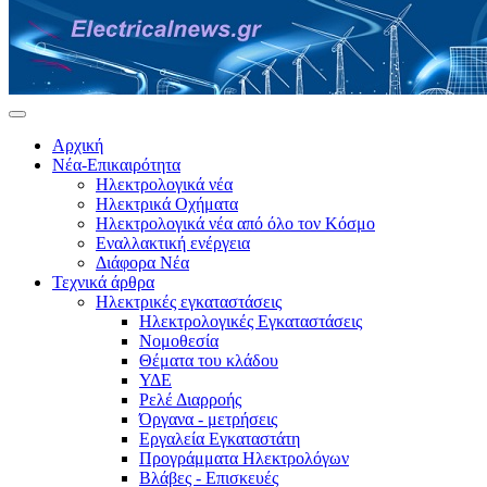
Αρχική
Νέα-Επικαιρότητα
Ηλεκτρολογικά νέα
Ηλεκτρικά Οχήματα
Ηλεκτρολογικά νέα από όλο τον Κόσμο
Εναλλακτική ενέργεια
Διάφορα Νέα
Τεχνικά άρθρα
Ηλεκτρικές εγκαταστάσεις
Ηλεκτρολογικές Εγκαταστάσεις
Νομοθεσία
Θέματα του κλάδου
ΥΔΕ
Ρελέ Διαρροής
Όργανα - μετρήσεις
Εργαλεία Εγκαταστάτη
Προγράμματα Ηλεκτρολόγων
Βλάβες - Επισκευές