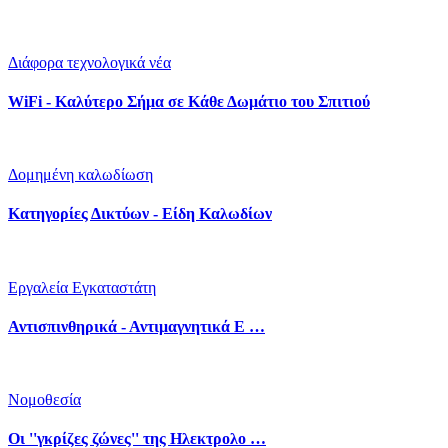
Διάφορα τεχνολογικά νέα
WiFi - Καλύτερο Σήμα σε Κάθε Δωμάτιο του Σπιτιού
Δομημένη καλωδίωση
Κατηγορίες Δικτύων - Είδη Καλωδίων
Εργαλεία Εγκαταστάτη
Αντισπινθηρικά - Αντιμαγνητικά Ε …
Νομοθεσία
Οι ''γκρίζες ζώνες'' της Ηλεκτρολο …