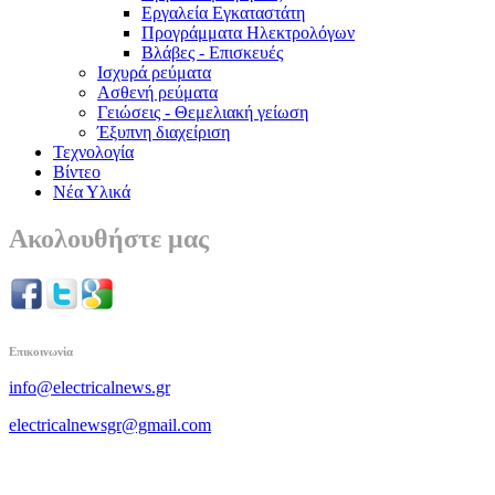
Εργαλεία Εγκαταστάτη
Προγράμματα Ηλεκτρολόγων
Βλάβες - Επισκευές
Ισχυρά ρεύματα
Ασθενή ρεύματα
Γειώσεις - Θεμελιακή γείωση
Έξυπνη διαχείριση
Τεχνολογία
Βίντεο
Νέα Υλικά
Ακολουθήστε μας
Επικοινωνία
info@electricalnews.gr
electricalnewsgr@gmail.com