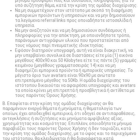
μήνυμα προσφέρει νέες και ουσιώδεις πληροφορίες για το
υπό συζήτηση θέμα, κατά την κρίση της ομάδας διαχείρισης.
Να μη συμμετέχουν στον ιστότοπο με σκοπό τη διαφήμιση
εμπορικών προϊόντων ή υπηρεσιών και να μην δημοσιεύουν
τα λεγόμενα referral links προς οποιαδήποτε ιστοσελίδα ή
υπηρεσία.
Να μην αναζητούν και να μη δημοσιεύουν συνδέσμους ή
πληροφορίες για την απόκτηση, με οποιονδήποτε τρόπο,
παράνομων αντιγράφων υλικού που προστατεύεται από
τους νόμους περί πνευματικής ιδιοκτησίας.
Εφόσον διατηρούν υπογραφή, αυτή να είναι διακριτική, να
μην υπερβαίνει συνολικά σε διαστάσεις είτε μία (1) εικόνα
μεγέθους 400x90 και 50 Kilobytes είτε τις πέντε (5) γραμμές
κειμένου (μεγέθους γραμματοσειράς 14) και να μη
διαφημίζει εμπορικά προϊόντα ή εμπορικές υπηρεσίες. Το
μέγιστο όριο των avatars είναι 90x90 με ανώτατο
επιτρεπόμενο μέγεθος τα 50Kb. Η ομάδα διαχείρισης του
ιστότοπου δικαιούται να αφαιρέσει υπογραφές και avatars
τα οποία κρίνει μη επιτρεπτά ή προσβλητικά ή αντίθετα με
τους παρόντες Όρους Χρήσης.
Β. Επαφίεται στην κρίση της ομάδας διαχείρισης αν θα
παραμένουν ενεργά θέματα ή μηνύματα, η θεματολογία των
οποίων, έχει αποδειχθεί εμπειρικά, ότι οδηγεί σε αντιπαραθέσεις,
αντεγκλήσεις ή συζητήσεις και μηνύματα αμφίβολης αξίας,
χρησιμότητας και κοσμιότητας. Επιπλέον, οποιοδήποτε μήνυμα
παραβιάζει τους παρόντες Όρους Χρήσης ή δεν ταιριάζει, κατά
την κρίση της ομάδας διαχείρισης, με το ύφος και το περιεχόμενο
του ιστότοπου, θα κλειδώνεται ή θα διαγράφεται κατά