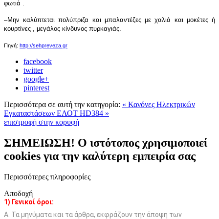
φωτιά .
–Μην καλύπτεται πολύπριζα και μπαλαντέζες με χαλιά και μοκέτες ή
κουρτίνες , μεγάλος κίνδυνος πυρκαγιάς.
Πηγή:
http://sehpreveza.gr
facebook
twitter
google+
pinterest
Περισσότερα σε αυτή την κατηγορία:
« Κανόνες Ηλεκτρικών
Εγκαταστάσεων
ΕΛΟΤ HD384 »
επιστροφή στην κορυφή
ΣΗΜΕΙΩΣΗ! Ο ιστότοπος χρησιμοποιεί
cookies για την καλύτερη εμπειρία σας
Περισσότερες πληροφορίες
Αποδοχή
1) Γενικοί όροι:
Α. Τα μηνύματα και τα άρθρα, εκφράζουν την άποψη των