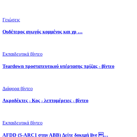
Γειώσεις
Ουδέτερος αγωγός κομμένος και χρ …
Εκπαιδευτικά βίντεο
Teardown προστατευτικού υπέρτασης πρίζας - βίντεο
Διάφορα βίντεο
Ακροδέκτες - Κος - λεπτομέρειες - βίντεο
Εκπαιδευτικά βίντεο
AFDD (S-ARC1 στην ΑΒΒ) Δείτε δοκιμή live …