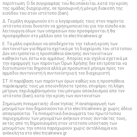
περίπτωση. Ο δε συγγραφέας του θα υπόκειται, κατά την κρίση
της ομάδας διαχείρισης, σε προσωρινή ή μόνιμη διακοπή της
εισόδου του στον ιστότοπο (ban).
Δ. Τα μέλη συμφωνούν ότι ο λογαριασμός τους στον παρόντα
ιστότοπο είναι δυνατόν να χρησιμοποιείται για την είσοδο και
λειτουργία όλων των υπηρεσιών που προσφέρονται ή θα
προσφερθούν στο μέλλον από το electricalnews.gr
Ε. Τα μέλη οφείλουν να αποδέχονται την τελική κρίση των
συντονιστών για θέματα σχετικά με τη διαχείριση του ιστότοπου.
Δεν επιτρέπεται η προσπάθεια άσκησης συντονιστικών
καθηκόντων, έστω και εμμέσως. Απορίες και σχόλια σχετικά με
την εφαρμογή των παρόντων Όρων Χρήσης δεν επιτρέπεται να
διατυπώνονται δημόσια αλλά με προσωπικό μήνυμα προς τον
αρμόδιο συντονιστή ή συντονίστρια ή τον διαχειριστή.
ΣΤ. Η παράβαση των παρόντων όρων καθώς και η προσπάθεια
παράκαμψής τους με οποιονδήποτε τρόπο, επιφέρει τη λήψη
μέτρων, περιλαμβανομένου του μόνιμου αποκλεισμού από τον
ιστότοπο (ban), κατά την κρίση των συντονιστών.
Σημείωση πνευματικής ιδιοκτησίας: Η αναπαραγωγή των
μηνυμάτων που δημοσιεύονται στο electricalnews.gr χωρίς άδεια
απαγορεύεται. Τα πνευματικά δικαιώματα του πρωτότυπου
περιεχομένου των μηνυμάτων ανήκουν στους συντάκτες τους,
εκτός από τη δημοσιευμένη στον ιστότοπο υπόσταση των
μηνυμάτων, την οποία παραχωρούν χωρίς αντάλλαγμα και
ανέκκλητα στο electricalnews.gr