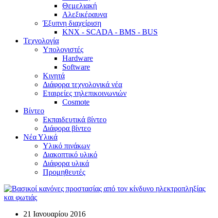
Θεμελιακή
Αλεξικέραυνα
Έξυπνη διαχείριση
KNX - SCADA - BMS - BUS
Τεχνολογία
Υπολογιστές
Hardware
Software
Κινητά
Διάφορα τεχνολογικά νέα
Εταιρείες τηλεπικοινωνιών
Cosmote
Βίντεο
Εκπαιδευτικά βίντεο
Διάφορα βίντεο
Νέα Υλικά
Υλικό πινάκων
Διακοπτικό υλικό
Διάφορα υλικά
Προμηθευτές
21 Ιανουαρίου 2016