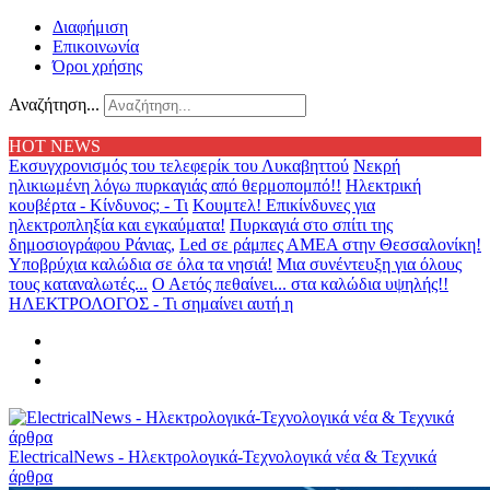
Διαφήμιση
Επικοινωνία
Όροι χρήσης
Αναζήτηση...
HOT NEWS
Εκσυγχρονισμός του τελεφερίκ του Λυκαβηττού
Νεκρή
ηλικιωμένη λόγω πυρκαγιάς από θερμοπομπό!!
Ηλεκτρική
κουβέρτα - Κίνδυνος; - Τι
Κουμτελ! Επικίνδυνες για
ηλεκτροπληξία και εγκαύματα!
Πυρκαγιά στο σπίτι της
δημοσιογράφου Ράνιας,
Led σε ράμπες ΑΜΕΑ στην Θεσσαλονίκη!
Υποβρύχια καλώδια σε όλα τα νησιά!
Μια συνέντευξη για όλους
τους καταναλωτές...
Ο Αετός πεθαίνει... στα καλώδια υψηλής!!
ΗΛΕΚΤΡΟΛΟΓΟΣ - Τι σημαίνει αυτή η
ElectricalNews - Ηλεκτρολογικά-Τεχνολογικά νέα & Τεχνικά
άρθρα