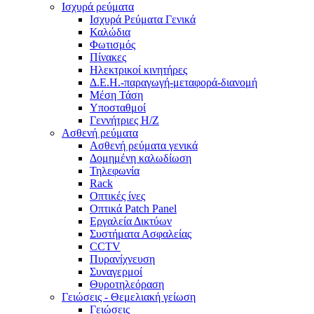
Ισχυρά ρεύματα
Ισχυρά Ρεύματα Γενικά
Καλώδια
Φωτισμός
Πίνακες
Ηλεκτρικοί κινητήρες
Δ.Ε.Η.-παραγωγή-μεταφορά-διανομή
Μέση Τάση
Υποσταθμοί
Γεννήτριες Η/Ζ
Ασθενή ρεύματα
Ασθενή ρεύματα γενικά
Δομημένη καλωδίωση
Τηλεφωνία
Rack
Οπτικές ίνες
Οπτικά Patch Panel
Εργαλεία Δικτύων
Συστήματα Ασφαλείας
CCTV
Πυρανίχνευση
Συναγερμοί
Θυροτηλεόραση
Γειώσεις - Θεμελιακή γείωση
Γειώσεις