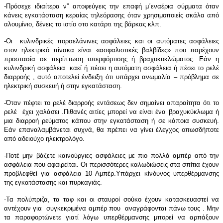
-Πρόσεχε ιδιαίτερα ν” αποφεύγεις την επαφή μ΄εναέρια σύρματα όταν
κάνεις εγκατάσταση κεραίας τηλεόρασης όταν χρησιμοποιείς σκάλα από
αλουμίνιο, δένεις το ιστίο στο κατάρτι της βάρκας κλπ.
-Οι κυλινδρικές πορσελάνινες ασφάλειες και οι αυτόματες ασφάλειες
στον ηλεκτρικό πίνακα είναι «ασφαλιστικές βαλβίδες» που παρέχουν
προστασία σε περίπτωση υπερφόρτισης ή βραχυκυκλώματος. Εάν η
κυλινδρική ασφάλεια καεί ή πέσει η αυτόματη ασφάλεια ή πέσει το ρελέ
διαρροής , αυτό αποτελεί ένδειξη ότι υπάρχει ανωμαλία – πρόβλημα σε
ηλεκτρική συσκευή ή στην εγκατάσταση.
-Όταν πέφτει το ρελέ διαρροής εντάσεως δεν σημαίνει απαραίτητα ότι το
ρελέ έχει χαλάσει .Πιθανές αιτίες μπορεί να είναι ένα βραχυκύκλωμα ή
μια διαρροή ρεύματος κάπου στην εγκατάσταση ή σε κάποια συσκευή.
Εάν επαναλαμβάνεται συχνά, θα πρέπει να γίνει έλεγχος οπωσδήποτε
από αδειούχο ηλεκτρολόγο.
-Ποτέ μην βάζετε καινούργιες ασφάλειες με πιο πολλά αμπέρ από την
ασφάλεια που αφαιρείται. Οι περισσότερες καλωδιώσεις στα σπίτια έχουν
προβλεφθεί για ασφάλεια 10 Αμπέρ.Υπάρχει κίνδυνος υπερθέρμανσης
της εγκατάστασης και πυρκαγιάς.
-Τα πολύπριζα, τα ταφ και οι σταυροί σούκο έχουν κατασκευαστεί να
αντέχουν για συγκεκριμένα αμπέρ που αναγράφονται πάνω τους . Μην
τα παραφορτώνετε γιατί λόγω υπερθέρμανσης μπορεί να αρπάξουν