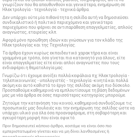
γνωρίζουν που θα απευθυνθούν και γενικότερα, ενημέρωση σε
Ηλεκτρολογία - τεχνολογία - τεχνικά άρθρα.
Δεν υπάρχει ούτε μία πιθανότητα η σελίδα αυτή να δημοσιεύσει
συνδικαλιστικό ή πολιτικό περιεχόμενο και γενικότερα
περιεχόμενο που φέρνει σε αντιπαράθεση επαγγελματίες, απλούς
αναγνώστες, εταιρείες κλπ.
Αφορά μόνο προώθηση ιδεών και γνώσεων για τον κλάδο της
Ηλεκτρολογίας και της Τεχνολογίας.
Τα άρθρα έχουν κυρίως εκπαιδευτικό χαρακτήρα και είναι
γραμμένα με τρόπο, όσο γίνεται πιο κατανοητό για όλους, είτε
είναι επαγγελματίες είτε είναι απλοί αναγνώστες που τους
ενδιαφέρει η θεματολογία μας.
Γνωρίζω ότι έχουμε ανοίξει πολλά κεφάλαια πχ: Ηλεκτρολογία -
τηλεπικοινωνίες - υπολογιστές - τεχνολογία -κινητά και πολλά
ακόμη και αυτό καθιστά το έργο της σελίδας ακόμη πιο δύσκολο.
Προσπαθούμε καθημερινά να εμπλουτίσουμε τη βάση δεδομένων
μας με νέα άρθρα σε όσες περισσότερες κατηγορίες μπορούμε.
Ζητούμε την κατανόηση του κοινού, καθημερινά συνδυάζουμε τις
προσωπικές μας δουλειές και την ενημέρωση της σελίδας ώστε να
υπάρχει υλικό για όλα όσα προαναφέραμε, στη σοβαρότερη και
εγκυρότερη μορφή που είναι εφικτό.
Πριν δημοσιευτεί κάποιο άρθρο, κοιτάμε να είναι όσο πιο
εμπεριστατωμένο γίνεται και να μη δίνει λανθασμένες ή