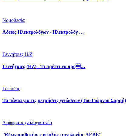
Νομοθεσία
Άδειες Ηλεκτρολόγων - Ηλεκτρολόγ …
Γεννήτριες Η/Ζ
Γεννήτριες (ΗΖ) - Τι πρέπει να προ…
Γειώσεις
Τα πάντα για τις μετρήσεις γειώσεων (Του Γιώργου Σαρρή)
Διάφορα τεχνολογικά νέα
''Θέων αισθητήρες υψηλής τεχνολογίας AEBE''