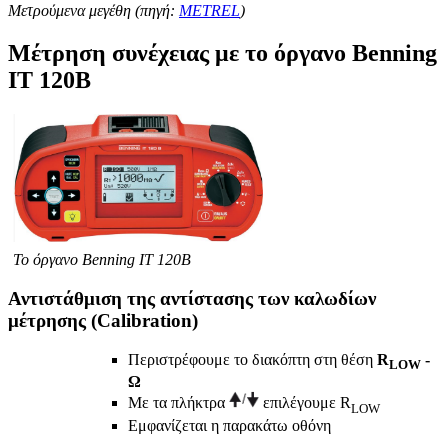
Mετρούμενα μεγέθη (πηγή:
METREL
)
Μέτρηση συνέχειας με το όργανο Benning
IT 120B
Το όργανο Benning IT 120B
Αντιστάθμιση της αντίστασης των καλωδίων
μέτρησης (Calibration)
Περιστρέφουμε το διακόπτη στη θέση
R
-
LOW
Ω
Με τα πλήκτρα
επιλέγουμε R
LOW
Εμφανίζεται η παρακάτω οθόνη