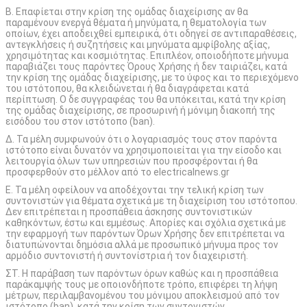
Β. Επαφίεται στην κρίση της ομάδας διαχείρισης αν θα
παραμένουν ενεργά θέματα ή μηνύματα, η θεματολογία των
οποίων, έχει αποδειχθεί εμπειρικά, ότι οδηγεί σε αντιπαραθέσεις,
αντεγκλήσεις ή συζητήσεις και μηνύματα αμφίβολης αξίας,
χρησιμότητας και κοσμιότητας. Επιπλέον, οποιοδήποτε μήνυμα
παραβιάζει τους παρόντες Όρους Χρήσης ή δεν ταιριάζει, κατά
την κρίση της ομάδας διαχείρισης, με το ύφος και το περιεχόμενο
του ιστότοπου, θα κλειδώνεται ή θα διαγράφεται κατά
περίπτωση. Ο δε συγγραφέας του θα υπόκειται, κατά την κρίση
της ομάδας διαχείρισης, σε προσωρινή ή μόνιμη διακοπή της
εισόδου του στον ιστότοπο (ban).
Δ. Τα μέλη συμφωνούν ότι ο λογαριασμός τους στον παρόντα
ιστότοπο είναι δυνατόν να χρησιμοποιείται για την είσοδο και
λειτουργία όλων των υπηρεσιών που προσφέρονται ή θα
προσφερθούν στο μέλλον από το electricalnews.gr
Ε. Τα μέλη οφείλουν να αποδέχονται την τελική κρίση των
συντονιστών για θέματα σχετικά με τη διαχείριση του ιστότοπου.
Δεν επιτρέπεται η προσπάθεια άσκησης συντονιστικών
καθηκόντων, έστω και εμμέσως. Απορίες και σχόλια σχετικά με
την εφαρμογή των παρόντων Όρων Χρήσης δεν επιτρέπεται να
διατυπώνονται δημόσια αλλά με προσωπικό μήνυμα προς τον
αρμόδιο συντονιστή ή συντονίστρια ή τον διαχειριστή.
ΣΤ. Η παράβαση των παρόντων όρων καθώς και η προσπάθεια
παράκαμψής τους με οποιονδήποτε τρόπο, επιφέρει τη λήψη
μέτρων, περιλαμβανομένου του μόνιμου αποκλεισμού από τον
ιστότοπο (ban), κατά την κρίση των συντονιστών.