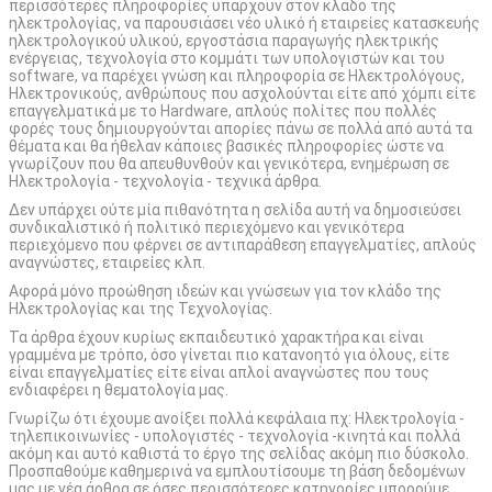
περισσότερες πληροφορίες υπάρχουν στον κλάδο της
ηλεκτρολογίας, να παρουσιάσει νέο υλικό ή εταιρείες κατασκευής
ηλεκτρολογικού υλικού, εργοστάσια παραγωγής ηλεκτρικής
ενέργειας, τεχνολογία στο κομμάτι των υπολογιστών και του
software, να παρέχει γνώση και πληροφορία σε Ηλεκτρολόγους,
Ηλεκτρονικούς, ανθρώπους που ασχολούνται είτε από χόμπι είτε
επαγγελματικά με το Hardware, απλούς πολίτες που πολλές
φορές τους δημιουργούνται απορίες πάνω σε πολλά από αυτά τα
θέματα και θα ήθελαν κάποιες βασικές πληροφορίες ώστε να
γνωρίζουν που θα απευθυνθούν και γενικότερα, ενημέρωση σε
Ηλεκτρολογία - τεχνολογία - τεχνικά άρθρα.
Δεν υπάρχει ούτε μία πιθανότητα η σελίδα αυτή να δημοσιεύσει
συνδικαλιστικό ή πολιτικό περιεχόμενο και γενικότερα
περιεχόμενο που φέρνει σε αντιπαράθεση επαγγελματίες, απλούς
αναγνώστες, εταιρείες κλπ.
Αφορά μόνο προώθηση ιδεών και γνώσεων για τον κλάδο της
Ηλεκτρολογίας και της Τεχνολογίας.
Τα άρθρα έχουν κυρίως εκπαιδευτικό χαρακτήρα και είναι
γραμμένα με τρόπο, όσο γίνεται πιο κατανοητό για όλους, είτε
είναι επαγγελματίες είτε είναι απλοί αναγνώστες που τους
ενδιαφέρει η θεματολογία μας.
Γνωρίζω ότι έχουμε ανοίξει πολλά κεφάλαια πχ: Ηλεκτρολογία -
τηλεπικοινωνίες - υπολογιστές - τεχνολογία -κινητά και πολλά
ακόμη και αυτό καθιστά το έργο της σελίδας ακόμη πιο δύσκολο.
Προσπαθούμε καθημερινά να εμπλουτίσουμε τη βάση δεδομένων
μας με νέα άρθρα σε όσες περισσότερες κατηγορίες μπορούμε.