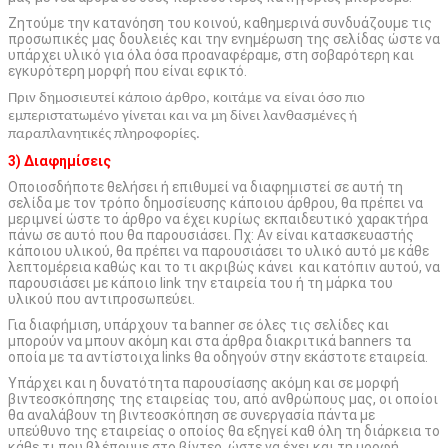
Ζητούμε την κατανόηση του κοινού, καθημερινά συνδυάζουμε τις
προσωπικές μας δουλειές και την ενημέρωση της σελίδας ώστε να
υπάρχει υλικό για όλα όσα προαναφέραμε, στη σοβαρότερη και
εγκυρότερη μορφή που είναι εφικτό.
Πριν δημοσιευτεί κάποιο άρθρο, κοιτάμε να είναι όσο πιο
εμπεριστατωμένο γίνεται και να μη δίνει λανθασμένες ή
παραπλανητικές πληροφορίες.
3) Διαφημίσεις
Οποιοσδήποτε θελήσει ή επιθυμεί να διαφημιστεί σε αυτή τη
σελίδα με τον τρόπο δημοσίευσης κάποιου άρθρου, θα πρέπει να
μεριμνεί ώστε το άρθρο να έχει κυρίως εκπαιδευτικό χαρακτήρα
πάνω σε αυτό που θα παρουσιάσει. Πχ: Αν είναι κατασκευαστής
κάποιου υλικού, θα πρέπει να παρουσιάσει το υλικό αυτό με κάθε
λεπτομέρεια καθώς και το τι ακριβώς κάνει και κατόπιν αυτού, να
παρουσιάσει με κάποιο link την εταιρεία του ή τη μάρκα του
υλικού που αντιπροσωπεύει.
Για διαφήμιση, υπάρχουν τα banner σε όλες τις σελίδες και
μπορούν να μπουν ακόμη και στα άρθρα διακριτικά banners τα
οποία με τα αντίστοιχα links θα οδηγούν στην εκάστοτε εταιρεία.
Υπάρχει και η δυνατότητα παρουσίασης ακόμη και σε μορφή
βιντεοσκόπησης της εταιρείας του, από ανθρώπους μας, οι οποίοι
θα αναλάβουν τη βιντεοσκόπηση σε συνεργασία πάντα με
υπεύθυνο της εταιρείας ο οποίος θα εξηγεί καθ όλη τη διάρκεια το
κάθε τι που βλέπουμε στο βίντεο, ώστε να έχει και τη μορφή