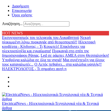
Διαφήμιση
Επικοινωνία
Όροι χρήσης
Αναζήτηση...
HOT NEWS
Εκσυγχρονισμός του τελεφερίκ του Λυκαβηττού
Νεκρή
ηλικιωμένη λόγω πυρκαγιάς από θερμοπομπό!!
Ηλεκτρική
κουβέρτα - Κίνδυνος; - Τι
Κουμτελ! Επικίνδυνες για
ηλεκτροπληξία και εγκαύματα!
Πυρκαγιά στο σπίτι της
δημοσιογράφου Ράνιας,
Led σε ράμπες ΑΜΕΑ στην Θεσσαλονίκη!
Υποβρύχια καλώδια σε όλα τα νησιά!
Μια συνέντευξη για όλους
τους καταναλωτές...
Ο Αετός πεθαίνει... στα καλώδια υψηλής!!
ΗΛΕΚΤΡΟΛΟΓΟΣ - Τι σημαίνει αυτή η
ElectricalNews - Ηλεκτρολογικά-Τεχνολογικά νέα & Τεχνικά
άρθρα