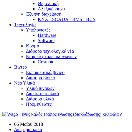
Θεμελιακή
Αλεξικέραυνα
Έξυπνη διαχείριση
KNX - SCADA - BMS - BUS
Τεχνολογία
Υπολογιστές
Hardware
Software
Κινητά
Διάφορα τεχνολογικά νέα
Εταιρείες τηλεπικοινωνιών
Cosmote
Βίντεο
Εκπαιδευτικά βίντεο
Διάφορα βίντεο
Νέα Υλικά
Υλικό πινάκων
Διακοπτικό υλικό
Διάφορα υλικά
Προμηθευτές
06 Μαΐου 2018
Διάφορα υλικά