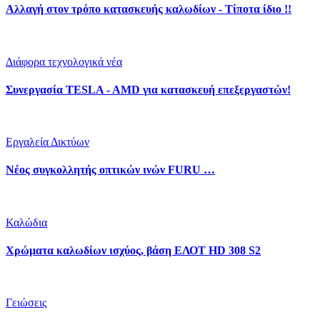
Αλλαγή στον τρόπο κατασκευής καλωδίων - Τίποτα ίδιο !!
Διάφορα τεχνολογικά νέα
Συνεργασία TESLA - AMD για κατασκευή επεξεργαστών!
Εργαλεία Δικτύων
Νέος συγκολλητής οπτικών ινών FURU …
Καλώδια
Χρώματα καλωδίων ισχύος, βάση ΕΛΟΤ HD 308 S2
Γειώσεις