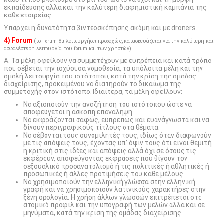
εκπαίδευσης αλλά και την καλύτερη διαφημιστική καμπάνια της
κάθε εταιρείας.
Υπάρχει η δυνατότητα βιντεοσκόπησης ακόμη και με droners.
4) Forum
(το Forum θα λειτουργήσει προσεχώς, κατασκευάζεται για την καλύτερη και
ασφαλέστερη λειτουργία, του forum και των χρηστών)
Α. Τα μέλη οφείλουν να συμμετέχουν με ευπρέπεια και κατά τρόπο
που σέβεται την ισχύουσα νομοθεσία, τα υπόλοιπα μέλη και την
ομαλή λειτουργία του ιστότοπου, κατά την κρίση της ομάδας
διαχείρισης, προκειμένου να διατηρούν το δικαίωμα της
συμμετοχής στον ιστότοπο. Ιδιαίτερα, τα μέλη οφείλουν:
Να αξιοποιούν την αναζήτηση του ιστότοπου ώστε να
αποφεύγεται η άσκοπη επανάληψη.
Να εκφράζονται σαφώς, ευπρεπώς και ευανάγνωστα και να
δίνουν περιγραφικούς τίτλους στα θέματα.
Να σέβονται τους συνομιλητές τους, ιδίως όταν διαφωνούν
με τις απόψεις τους, έχοντας υπ’ όψιν τους ότι είναι θεμιτή
η κριτική στις ιδέες και απόψεις αλλά όχι σε όσους τις
εκφέρουν, αποφεύγοντας εκφράσεις που θίγουν τον
σεξουαλικό προσανατολισμό ή τις πολιτικές ή αθλητικές ή
προσωπικές ή άλλες προτιμήσεις του κάθε μέλους.
Να χρησιμοποιούν την ελληνική γλώσσα στην ελληνική
γραφή και να χρησιμοποιούν λατινικούς χαρακτήρες στην
ξένη ορολογία. Η χρήση άλλων γλωσσών επιτρέπεται στο
ατομικό προφίλ και την υπογραφή των μελών αλλά και σε
μηνύματα, κατά την κρίση της ομάδας διαχείρισης.