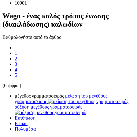
10901
Wago - ένας καλός τρόπος ένωσης
(διακλάδωσης) καλωδίων
Βαθμολογήστε αυτό το άρθρο
1
2
3
4
5
(6 ψήφοι)
μέγεθος γραμματοσειράς
μείωση του μεγέθους
γραμματοσειράς
αύξηση μεγέθους γραμματοσειράς
Εκτύπωση
E-mail
Πολυμέσα