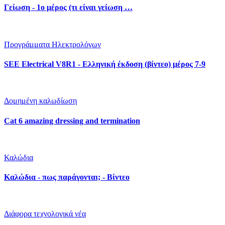
Γείωση - 1ο μέρος (τι είναι γείωση …
Προγράμματα Ηλεκτρολόγων
SEE Electrical V8R1 - Ελληνική έκδοση (βίντεο) μέρος 7-9
Δομημένη καλωδίωση
Cat 6 amazing dressing and termination
Καλώδια
Καλώδια - πως παράγονται; - Βίντεο
Διάφορα τεχνολογικά νέα