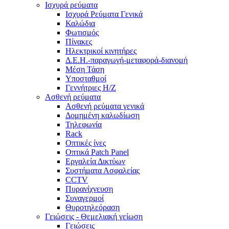
Ισχυρά ρεύματα
Ισχυρά Ρεύματα Γενικά
Καλώδια
Φωτισμός
Πίνακες
Ηλεκτρικοί κινητήρες
Δ.Ε.Η.-παραγωγή-μεταφορά-διανομή
Μέση Τάση
Υποσταθμοί
Γεννήτριες Η/Ζ
Ασθενή ρεύματα
Ασθενή ρεύματα γενικά
Δομημένη καλωδίωση
Τηλεφωνία
Rack
Οπτικές ίνες
Οπτικά Patch Panel
Εργαλεία Δικτύων
Συστήματα Ασφαλείας
CCTV
Πυρανίχνευση
Συναγερμοί
Θυροτηλεόραση
Γειώσεις - Θεμελιακή γείωση
Γειώσεις