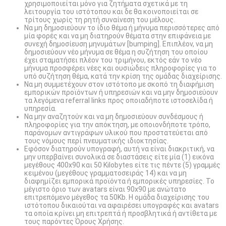
χρησιμοποιείται μόνο για ζητήματα σχετικά με τη
λειτουργία του ιστότοπου και δε θα κοινοποιείται σε
τρίτους χωρίς τη ρητή συναίνεση του μέλους.
Να μη δημοσιεύουν το ίδιο θέμα ή μήνυμα περισσότερες από
μία φορές και να μη διατηρούν θέματα στην επιφάνεια με
συνεχή δημοσίευση μηνυμάτων [bumping]. Επιπλέον, να μη
δημοσιεύουν νέο μήνυμα σε θέμα η συζήτηση του οποίου
έχει σταματήσει πλέον του τριμήνου, εκτός εάν το νέο
μήνυμα προσφέρει νέες και ουσιώδεις πληροφορίες για το
υπό συζήτηση θέμα, κατά την κρίση της ομάδας διαχείρισης.
Να μη συμμετέχουν στον ιστότοπο με σκοπό τη διαφήμιση
εμπορικών προϊόντων ή υπηρεσιών και να μην δημοσιεύουν
τα λεγόμενα referral links προς οποιαδήποτε ιστοσελίδα ή
υπηρεσία.
Να μην αναζητούν και να μη δημοσιεύουν συνδέσμους ή
πληροφορίες για την απόκτηση, με οποιονδήποτε τρόπο,
παράνομων αντιγράφων υλικού που προστατεύεται από
τους νόμους περί πνευματικής ιδιοκτησίας.
Εφόσον διατηρούν υπογραφή, αυτή να είναι διακριτική, να
μην υπερβαίνει συνολικά σε διαστάσεις είτε μία (1) εικόνα
μεγέθους 400x90 και 50 Kilobytes είτε τις πέντε (5) γραμμές
κειμένου (μεγέθους γραμματοσειράς 14) και να μη
διαφημίζει εμπορικά προϊόντα ή εμπορικές υπηρεσίες. Το
μέγιστο όριο των avatars είναι 90x90 με ανώτατο
επιτρεπόμενο μέγεθος τα 50Kb. Η ομάδα διαχείρισης του
ιστότοπου δικαιούται να αφαιρέσει υπογραφές και avatars
τα οποία κρίνει μη επιτρεπτά ή προσβλητικά ή αντίθετα με
τους παρόντες Όρους Χρήσης.