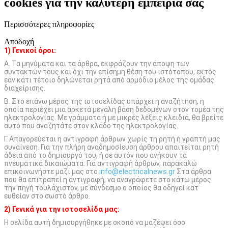
cookies για την καλύτερη εμπειρία σας
Περισσότερες πληροφορίες
Αποδοχή
1) Γενικοί όροι:
Α. Τα μηνύματα και τα άρθρα, εκφράζουν την άποψη των
συντακτών τους και όχι την επίσημη θέση του ιστότοπου, εκτός
εάν κάτι τέτοιο δηλώνεται ρητά από αρμόδιο μέλος της ομάδας
διαχείρισης.
Β. Στο επάνω μέρος της ιστοσελίδας υπάρχει η αναζήτηση, η
οποία περιέχει μια αρκετά μεγάλη βάση δεδομένων στον τομέα της
ηλεκτρολογίας. Με γράμματα ή με μικρές λέξεις κλειδιά, θα βρείτε
αυτό που αναζητάτε στον κλάδο της ηλεκτρολογίας.
Γ. Απαγορεύεται η αντιγραφή άρθρων χωρίς τη ρητή ή γραπτή μας
συναίνεση. Για την πλήρη αναδημοσίευση άρθρου απαιτείται ρητή
άδεια από το δημιουργό του, ή σε αυτόν που ανήκουν τα
πνευματικά δικαιώματα. Για αντιγραφή άρθρων, παρακαλώ
επικοινωνήστε μαζί μας στο
info@electricalnews.gr
Στα άρθρα
που θα επιτραπεί η αντιγραφή, να αναγράφετε στο κάτω μέρος
την πηγή τουλάχιστον, με σύνδεσμο ο οποίος θα οδηγεί κατ
ευθείαν στο σωστό άρθρο.
2) Γενικά για την ιστοσελίδα μας:
Η σελίδα αυτή δημιουργήθηκε με σκοπό να μαζέψει όσο