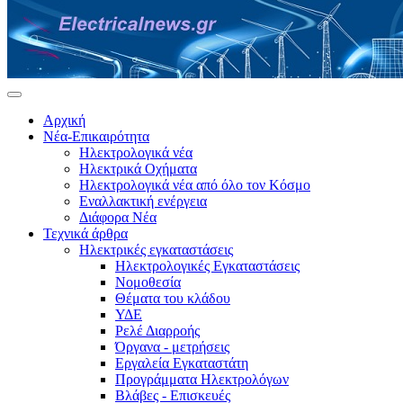
Αρχική
Νέα-Επικαιρότητα
Ηλεκτρολογικά νέα
Ηλεκτρικά Οχήματα
Ηλεκτρολογικά νέα από όλο τον Κόσμο
Εναλλακτική ενέργεια
Διάφορα Νέα
Τεχνικά άρθρα
Ηλεκτρικές εγκαταστάσεις
Ηλεκτρολογικές Εγκαταστάσεις
Νομοθεσία
Θέματα του κλάδου
ΥΔΕ
Ρελέ Διαρροής
Όργανα - μετρήσεις
Εργαλεία Εγκαταστάτη
Προγράμματα Ηλεκτρολόγων
Βλάβες - Επισκευές