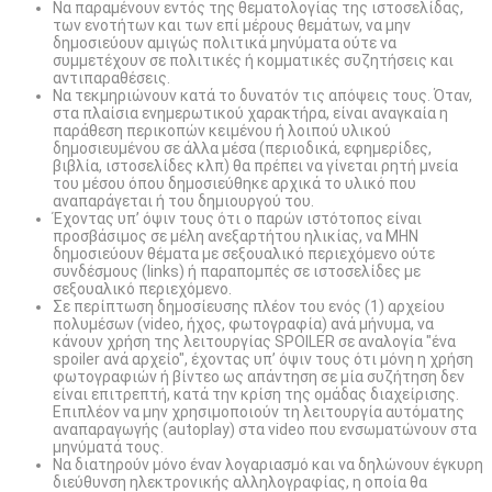
Να παραμένουν εντός της θεματολογίας της ιστοσελίδας,
των ενοτήτων και των επί μέρους θεμάτων, να μην
δημοσιεύουν αμιγώς πολιτικά μηνύματα ούτε να
συμμετέχουν σε πολιτικές ή κομματικές συζητήσεις και
αντιπαραθέσεις.
Να τεκμηριώνουν κατά το δυνατόν τις απόψεις τους. Όταν,
στα πλαίσια ενημερωτικού χαρακτήρα, είναι αναγκαία η
παράθεση περικοπών κειμένου ή λοιπού υλικού
δημοσιευμένου σε άλλα μέσα (περιοδικά, εφημερίδες,
βιβλία, ιστοσελίδες κλπ) θα πρέπει να γίνεται ρητή μνεία
του μέσου όπου δημοσιεύθηκε αρχικά το υλικό που
αναπαράγεται ή του δημιουργού του.
Έχοντας υπ’ όψιν τους ότι ο παρών ιστότοπος είναι
προσβάσιμος σε μέλη ανεξαρτήτου ηλικίας, να ΜΗΝ
δημοσιεύουν θέματα με σεξουαλικό περιεχόμενο ούτε
συνδέσμους (links) ή παραπομπές σε ιστοσελίδες με
σεξουαλικό περιεχόμενο.
Σε περίπτωση δημοσίευσης πλέον του ενός (1) αρχείου
πολυμέσων (video, ήχος, φωτογραφία) ανά μήνυμα, να
κάνουν χρήση της λειτουργίας SPOILER σε αναλογία "ένα
spoiler ανά αρχείο", έχοντας υπ’ όψιν τους ότι μόνη η χρήση
φωτογραφιών ή βίντεο ως απάντηση σε μία συζήτηση δεν
είναι επιτρεπτή, κατά την κρίση της ομάδας διαχείρισης.
Επιπλέον να μην χρησιμοποιούν τη λειτουργία αυτόματης
αναπαραγωγής (autoplay) στα video που ενσωματώνουν στα
μηνύματά τους.
Να διατηρούν μόνο έναν λογαριασμό και να δηλώνουν έγκυρη
διεύθυνση ηλεκτρονικής αλληλογραφίας, η οποία θα