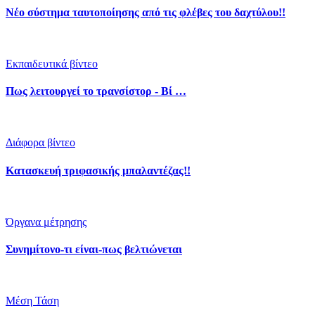
Νέο σύστημα ταυτοποίησης από τις φλέβες του δαχτύλου!!
Εκπαιδευτικά βίντεο
Πως λειτουργεί το τρανσίστορ - Βί …
Διάφορα βίντεο
Κατασκευή τριφασικής μπαλαντέζας!!
Όργανα μέτρησης
Συνημίτονο-τι είναι-πως βελτιώνεται
Μέση Τάση